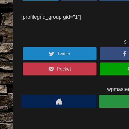
[profilegrid_group gid=”1″]
シ
Twitter
Pocket
wpmas